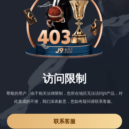
访问限制
尊敬的用户，由于相关法律限制，您所在地区无法访问J9产品，对
此造成的不便，我们深表歉意，您如有疑问请联系客服。
联系客服